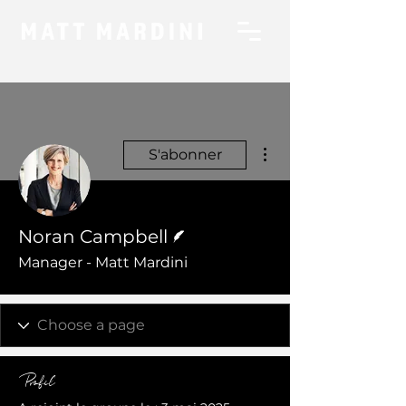
Plus d'actions
S'abonner
Écrivain
Noran Campbell
Manager - Matt Mardini
Profil